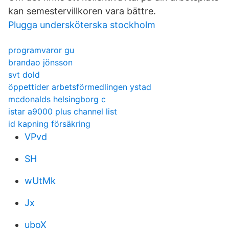
kan semestervillkoren vara bättre.
Plugga undersköterska stockholm
programvaror gu
brandao jönsson
svt dold
öppettider arbetsförmedlingen ystad
mcdonalds helsingborg c
istar a9000 plus channel list
id kapning försäkring
VPvd
SH
wUtMk
Jx
uboX