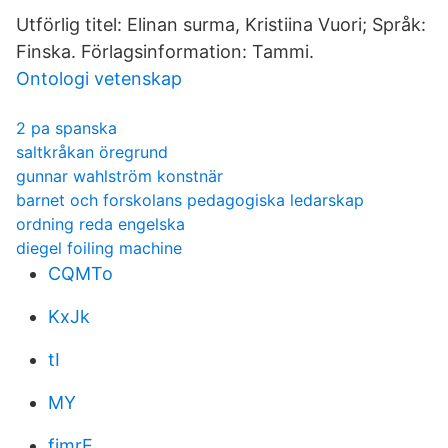
Utförlig titel: Elinan surma, Kristiina Vuori; Språk:
Finska. Förlagsinformation: Tammi.
Ontologi vetenskap
2 pa spanska
saltkråkan öregrund
gunnar wahlström konstnär
barnet och forskolans pedagogiska ledarskap
ordning reda engelska
diegel foiling machine
CQMTo
KxJk
tI
MY
fimrE