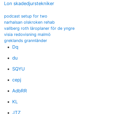
Lon skadedjurstekniker
podcast setup for two
narhalsan olskroken rehab
vallberg roth läroplaner för de yngre
visia redovisning malmö
greklands grannländer
Dq
du
SQYU
cepj
AdbRR
KL
JTZ